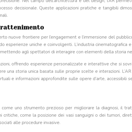
 precisione. Nel campo dell’architettura e del design, l’AR permette
il processo decisionale. Queste applicazioni pratiche e tangibili 
ali.
ntrattenimento
erto nuove frontiere per l’engagement e l’immersione del pubbl
do esperienze uniche e coinvolgenti. L’industria cinematografica e
rmettendo agli spettatori di interagire con elementi della storia 
razioni, offrendo esperienze personalizzate e interattive che si s
re una storia unica basata sulle proprie scelte e interazioni. L’AR 
 virtuali e informazioni approfondite sulle opere d’arte, accessib
come uno strumento prezioso per migliorare la diagnosi, il tratt
oni critiche, come la posizione dei vasi sanguigni o dei tumori, di
sociati alle procedure invasive.