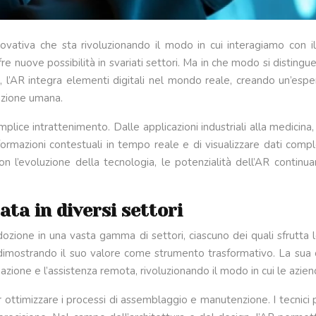
vativa che sta rivoluzionando il modo in cui interagiamo con il
fre nuove possibilità in svariati settori. Ma in che modo si disting
AR integra elementi digitali nel mondo reale, creando un’esperie
razione umana.
plice intrattenimento. Dalle applicazioni industriali alla medicina,
formazioni contestuali in tempo reale e di visualizzare dati com
Con l’evoluzione della tecnologia, le potenzialità dell’AR continu
ata in diversi settori
dozione in una vasta gamma di settori, ciascuno dei quali sfrutta 
sta dimostrando il suo valore come strumento trasformativo. La sua
rmazione e l’assistenza remota, rivoluzionando il modo in cui le azien
er ottimizzare i processi di assemblaggio e manutenzione. I tecnici