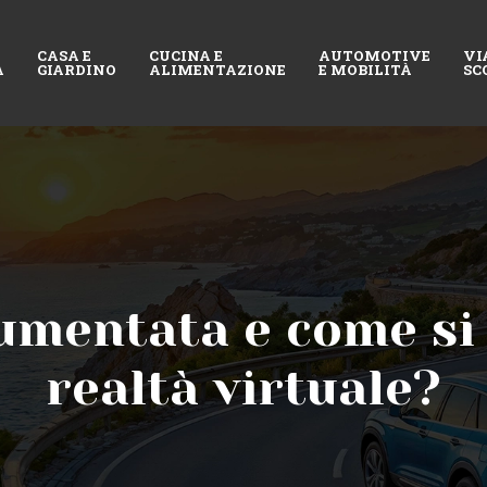
CASA E
CUCINA E
AUTOMOTIVE
VI
A
GIARDINO
ALIMENTAZIONE
E MOBILITÀ
SC
aumentata e come si 
realtà virtuale?