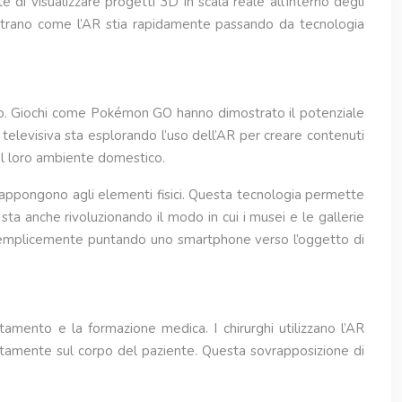
 di visualizzare progetti 3D in scala reale all’interno degli
dimostrano come l’AR stia rapidamente passando da tecnologia
ico. Giochi come Pokémon GO hanno dimostrato il potenziale
 televisiva sta esplorando l’uso dell’AR per creare contenuti
nel loro ambiente domestico.
ovrappongono agli elementi fisici. Questa tecnologia permette
sta anche rivoluzionando il modo in cui i musei e le gallerie
ili semplicemente puntando uno smartphone verso l’oggetto di
amento e la formazione medica. I chirurghi utilizzano l’AR
rettamente sul corpo del paziente. Questa sovrapposizione di