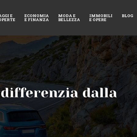
AGGI E
ECONOMIA
MODA E
IMMOBILI
BLOG
OPERTE
E FINANZA
BELLEZZA
E OPERE
differenzia dalla