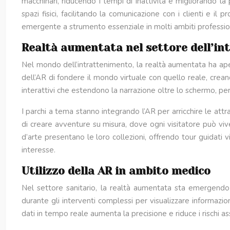
macchinari, riducendo i tempi di inattività e migliorando la
spazi fisici, facilitando la comunicazione con i clienti e 
emergente a strumento essenziale in molti ambiti profession
Realtà aumentata nel settore dell’i
Nel mondo dell’intrattenimento, la realtà aumentata ha ap
dell’AR di fondere il mondo virtuale con quello reale, crean
interattivi che estendono la narrazione oltre lo schermo, pe
I parchi a tema stanno integrando l’AR per arricchire le att
di creare avventure su misura, dove ogni visitatore può vive
d’arte presentano le loro collezioni, offrendo tour guidati
interesse.
Utilizzo della AR in ambito medico
Nel settore sanitario, la realtà aumentata sta emergendo 
durante gli interventi complessi per visualizzare informazi
dati in tempo reale aumenta la precisione e riduce i rischi as