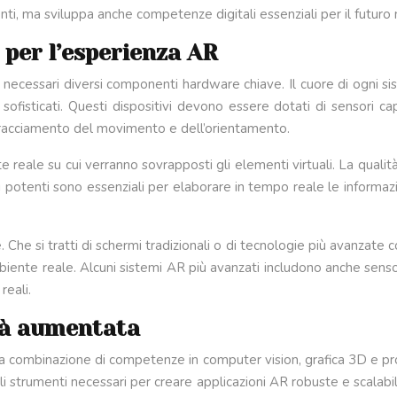
i, ma sviluppa anche competenze digitali essenziali per il futuro
per l’esperienza AR
 necessari diversi componenti hardware chiave. Il cuore di ogni sis
ofisticati. Questi dispositivi devono essere dotati di sensori capa
 tracciamento del movimento e dell’orientamento.
 reale su cui verranno sovrapposti gli elementi virtuali. La quali
i potenti sono essenziali per elaborare in tempo reale le informazio
he si tratti di schermi tradizionali o di tecnologie più avanzate c
’ambiente reale. Alcuni sistemi AR più avanzati includono anche se
reali.
ltà aumentata
una combinazione di competenze in computer vision, grafica 3D e
i strumenti necessari per creare applicazioni AR robuste e scalabili