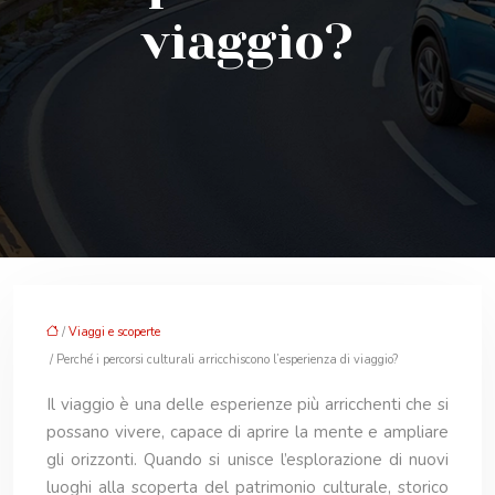
viaggio?
/
Viaggi e scoperte
/ Perché i percorsi culturali arricchiscono l’esperienza di viaggio?
Il viaggio è una delle esperienze più arricchenti che si
possano vivere, capace di aprire la mente e ampliare
gli orizzonti. Quando si unisce l’esplorazione di nuovi
luoghi alla scoperta del patrimonio culturale, storico